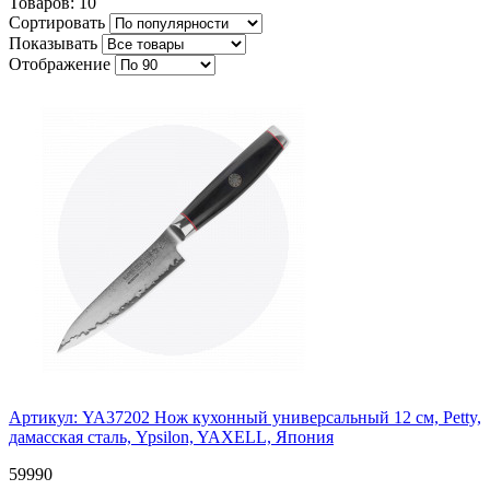
Товаров: 10
Сортировать
Показывать
Отображение
Артикул: YA37202
Нож кухонный универсальный 12 см, Petty,
дамасская сталь, Ypsilon, YAXELL, Япония
59
990