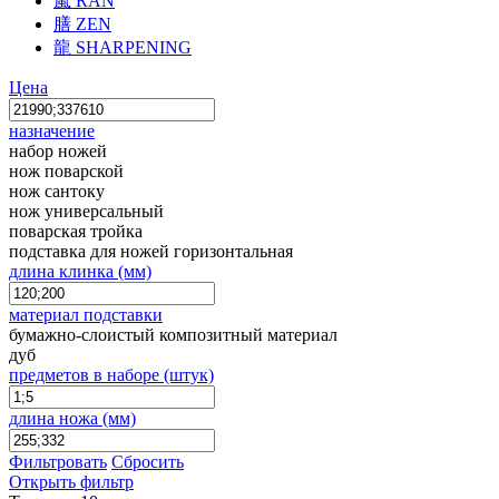
嵐
RAN
膳
ZEN
龍
SHARPENING
Цена
назначение
набор ножей
нож поварской
нож сантоку
нож универсальный
поварская тройка
подставка для ножей горизонтальная
длина клинка (мм)
материал подставки
бумажно-слоистый композитный материал
дуб
предметов в наборе (штук)
длина ножа (мм)
Фильтровать
Сбросить
Открыть фильтр