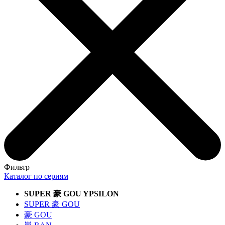
Фильтр
Каталог по сериям
SUPER
豪
GOU YPSILON
SUPER
豪
GOU
豪
GOU