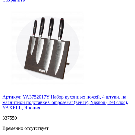
Артикул: YA3752017Y
Набор кухонных ножей, 4 штуки, на
магнитной подставке ComposeEat (венге), Ypsilon (193 слоя),
YAXELL, Япония
337
550
Временно отсутствует