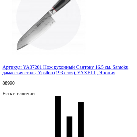
Артикул: YA37201
Нож кухонный Сантоку 16,5 см, Santoku,
дамасская сталь, Ypsilon (193 слоя), YAXELL, Япония
88
990
Есть в наличии