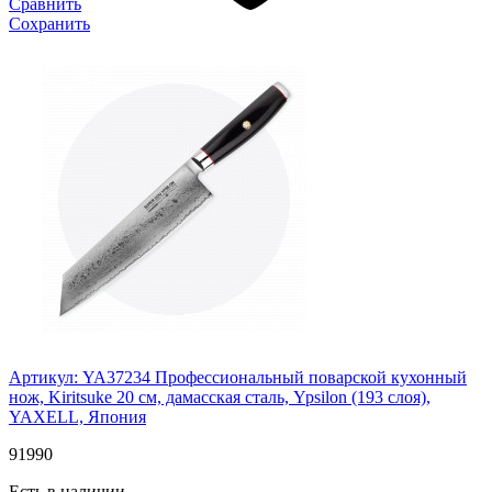
Сравнить
Сохранить
Артикул: YA37234
Профессиональный поварской кухонный
нож, Kiritsuke 20 см, дамасская сталь, Ypsilon (193 слоя),
YAXELL, Япония
91
990
Есть в наличии