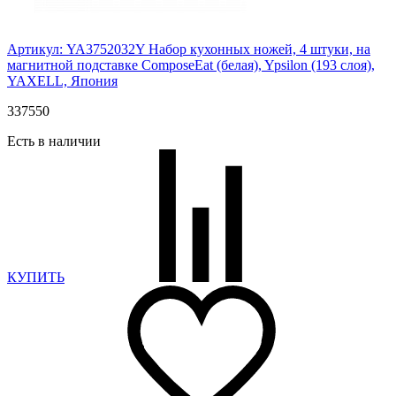
Артикул: YA3752032Y
Набор кухонных ножей, 4 штуки, на
магнитной подставке ComposeEat (белая), Ypsilon (193 слоя),
YAXELL, Япония
337
550
Есть в наличии
КУПИТЬ