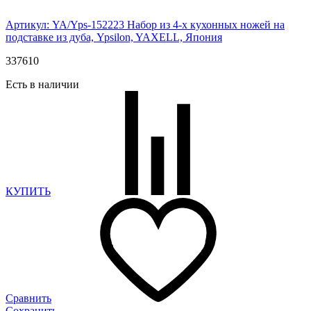
Артикул: YA/Yps-152223
Набор из 4-х кухонных ножей на
подставке из дуба, Ypsilon, YAXELL, Япония
337
610
Есть в наличии
КУПИТЬ
Сравнить
Сохранить