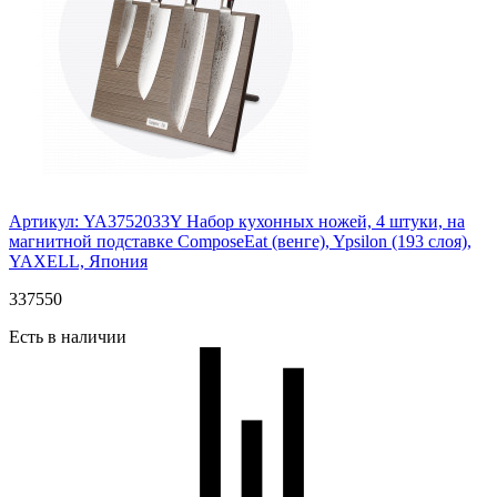
Артикул: YA3752033Y
Набор кухонных ножей, 4 штуки, на
магнитной подставке ComposeEat (венге), Ypsilon (193 слоя),
YAXELL, Япония
337
550
Есть в наличии