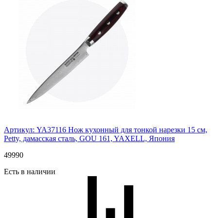
Артикул: YA37116
Нож кухонный для тонкой нарезки 15 см,
Petty, дамасская сталь, GOU 161, YAXELL, Япония
49
990
Есть в наличии