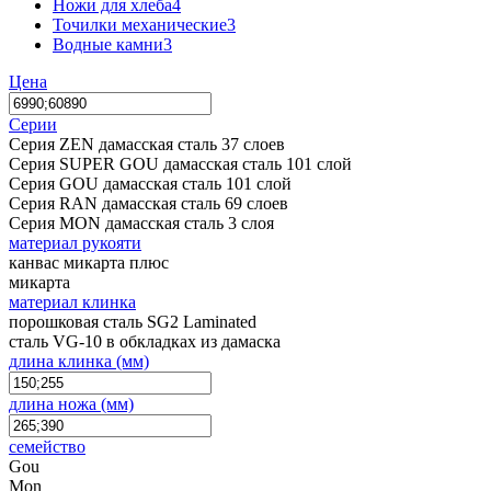
Ножи для хлеба
4
Точилки механические
3
Водные камни
3
Цена
Серии
Серия ZEN дамасская сталь 37 слоев
Серия SUPER GOU дамасская сталь 101 слой
Серия GOU дамасская сталь 101 слой
Серия RAN дамасская сталь 69 слоев
Серия MON дамасская сталь 3 слоя
материал рукояти
канвас микарта плюс
микарта
материал клинка
порошковая сталь SG2 Laminated
сталь VG-10 в обкладках из дамаска
длина клинка (мм)
длина ножа (мм)
семейство
Gou
Mon