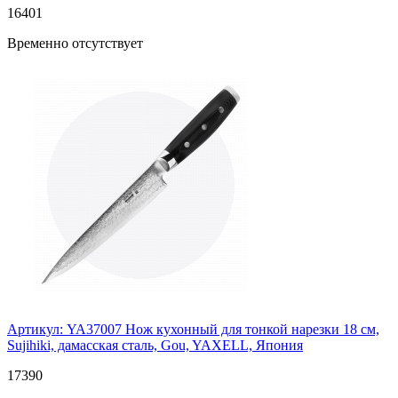
16
401
Временно отсутствует
Артикул: YA37007
Нож кухонный для тонкой нарезки 18 см,
Sujihiki, дамасская сталь, Gou, YAXELL, Япония
17
390