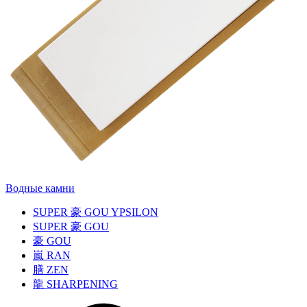
Водные камни
SUPER
豪
GOU YPSILON
SUPER
豪
GOU
豪
GOU
嵐
RAN
膳
ZEN
龍
SHARPENING