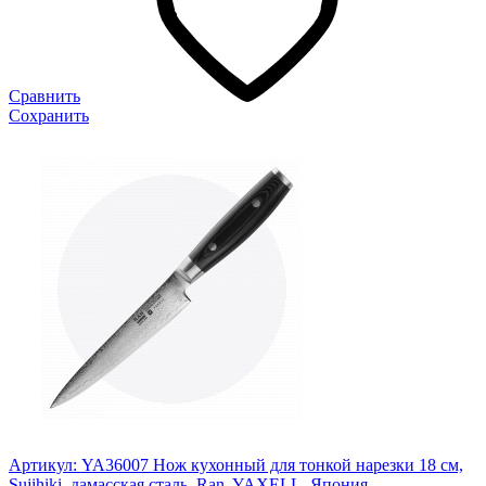
Сравнить
Сохранить
Артикул: YA36007
Нож кухонный для тонкой нарезки 18 см,
Sujihiki, дамасская сталь, Ran, YAXELL, Япония