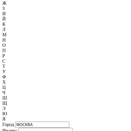
Ж
З
И
Й
К
Л
М
Н
О
П
Р
С
Т
У
Ф
Х
Ц
Ч
Ш
Щ
Э
Ю
Я
Город
Индекс