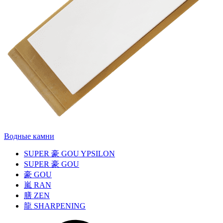
Водные камни
SUPER
豪
GOU YPSILON
SUPER
豪
GOU
豪
GOU
嵐
RAN
膳
ZEN
龍
SHARPENING