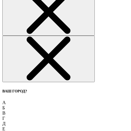
ВАШ ГОРОД?
А
Б
В
Г
Д
Е