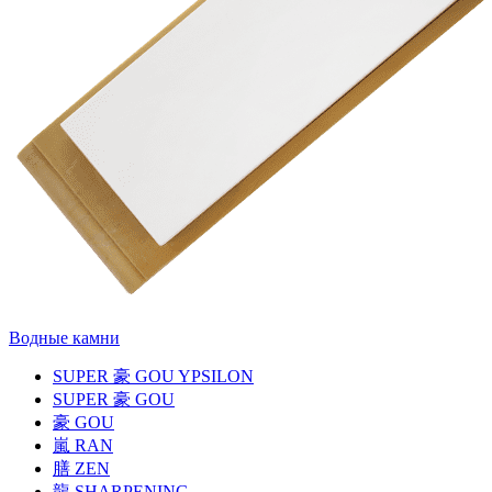
Водные камни
SUPER
豪
GOU YPSILON
SUPER
豪
GOU
豪
GOU
嵐
RAN
膳
ZEN
龍
SHARPENING