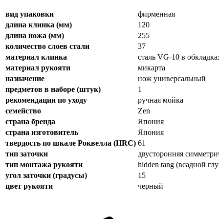
вид упаковки
фирменная
длина клинка (мм)
120
длина ножа (мм)
255
количество слоев стали
37
материал клинка
сталь VG-10 в обкладка
материал рукояти
микарта
назначение
нож универсальный
предметов в наборе (штук)
1
рекомендации по уходу
ручная мойка
семейство
Zen
страна бренда
Япония
страна изготовитель
Япония
твердость по шкале Роквелла (HRC)
61
тип заточки
двусторонняя симметри
тип монтажа рукояти
hidden tang (всадной гл
угол заточки (градусы)
15
цвет рукояти
черный