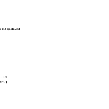
х из дамаска
чная
ухой)