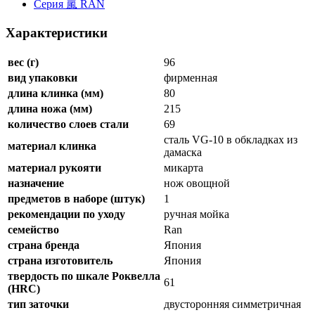
Серия 嵐 RAN
Характеристики
вес (г)
96
вид упаковки
фирменная
длина клинка (мм)
80
длина ножа (мм)
215
количество слоев стали
69
сталь VG-10 в обкладках из
материал клинка
дамаска
материал рукояти
микарта
назначение
нож овощной
предметов в наборе (штук)
1
рекомендации по уходу
ручная мойка
семейство
Ran
страна бренда
Япония
страна изготовитель
Япония
твердость по шкале Роквелла
61
(HRC)
тип заточки
двусторонняя симметричная