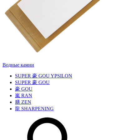
Водные камни
SUPER
豪
GOU YPSILON
SUPER
豪
GOU
豪
GOU
嵐
RAN
膳
ZEN
龍
SHARPENING