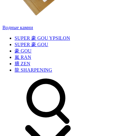
Водные камни
SUPER
豪
GOU YPSILON
SUPER
豪
GOU
豪
GOU
嵐
RAN
膳
ZEN
龍
SHARPENING