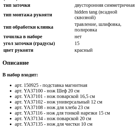
тип заточки
двусторонняя симметричная
hidden tang (всадной
тип монтажа рукояти
сквозной)
травление, шлифовка,
тип обработки клинка
полировка
точилка в наборе
нет
угол заточки (градусы)
15
цвет рукояти
красный
Описание
В набор входит:
арт. 150925 - подставка магнитная
арт. YA37100 - нож Шеф 20 см
арт. YA37101 - нож поварской 16,5 см
арт. YA37102 - нож универсальный 12 см
арт. YA37108 - нож для хлеба 23 см
арт. YA37116 - нож для тонкой нарезки 15 см
арт. YA37134 - нож поварской 20 см
арт. YA37135 - нож для чистки 10 см