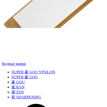
Водные камни
SUPER
豪
GOU YPSILON
SUPER
豪
GOU
豪
GOU
嵐
RAN
膳
ZEN
龍
SHARPENING