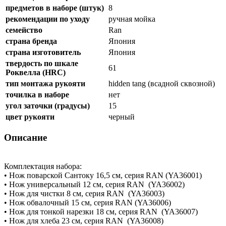
предметов в наборе (штук)
8
рекомендации по уходу
ручная мойка
семейство
Ran
страна бренда
Япония
страна изготовитель
Япония
твердость по шкале
61
Роквелла (HRC)
тип монтажа рукояти
hidden tang (всадной сквозной)
точилка в наборе
нет
угол заточки (градусы)
15
цвет рукояти
черный
Описание
Комплектация набора:
• Нож поварской Сантоку 16,5 см, серия RAN (YA36001)
• Нож универсальный 12 см, серия RAN (YA36002)
• Нож для чистки 8 см, серия RAN (YA36003)
• Нож обвалочный 15 см, серия RAN (YA36006)
• Нож для тонкой нарезки 18 см, серия RAN (YA36007)
• Нож для хлеба 23 см, серия RAN (YA36008)