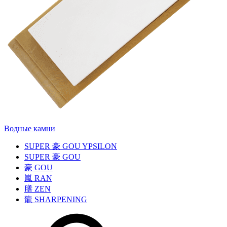
Водные камни
SUPER
豪
GOU YPSILON
SUPER
豪
GOU
豪
GOU
嵐
RAN
膳
ZEN
龍
SHARPENING