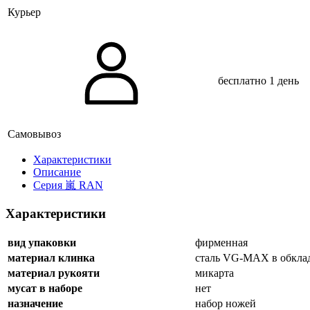
Курьер
бесплатно
1 день
Самовывоз
Xарактеристики
Описание
Серия 嵐 RAN
Характеристики
вид упаковки
фирменная
материал клинка
сталь VG-MAX в обклад
материал рукояти
микарта
мусат в наборе
нет
назначение
набор ножей