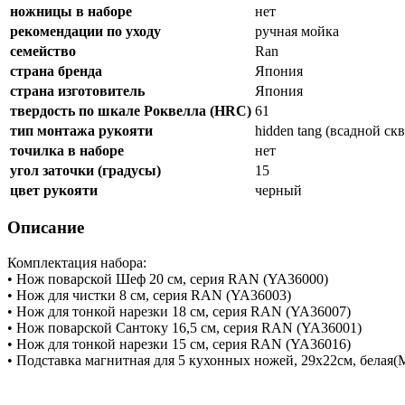
ножницы в наборе
нет
рекомендации по уходу
ручная мойка
семейство
Ran
страна бренда
Япония
страна изготовитель
Япония
твердость по шкале Роквелла (HRC)
61
тип монтажа рукояти
hidden tang (всадной ск
точилка в наборе
нет
угол заточки (градусы)
15
цвет рукояти
черный
Описание
Комплектация набора:
• Нож поварской Шеф 20 см, серия RAN (YA36000)
• Нож для чистки 8 см, серия RAN (YA36003)
• Нож для тонкой нарезки 18 см, серия RAN (YA36007)
• Нож поварской Сантоку 16,5 см, серия RAN (YA36001)
• Нож для тонкой нарезки 15 см, серия RAN (YA36016)
• Подставка магнитная для 5 кухонных ножей, 29х22см, бел