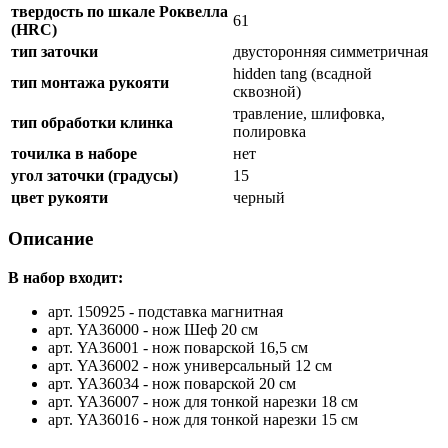
твердость по шкале Роквелла
61
(HRC)
тип заточки
двусторонняя симметричная
hidden tang (всадной
тип монтажа рукояти
сквозной)
травление, шлифовка,
тип обработки клинка
полировка
точилка в наборе
нет
угол заточки (градусы)
15
цвет рукояти
черный
Описание
В набор входит:
арт. 150925 - подставка магнитная
арт. YA36000 - нож Шеф 20 см
арт. YA36001 - нож поварской 16,5 см
арт. YA36002 - нож универсальный 12 см
арт. YA36034 - нож поварской 20 см
арт. YA36007 - нож для тонкой нарезки 18 см
арт. YA36016 - нож для тонкой нарезки 15 см