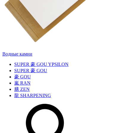
Водные камни
SUPER
豪
GOU YPSILON
SUPER
豪
GOU
豪
GOU
嵐
RAN
膳
ZEN
龍
SHARPENING