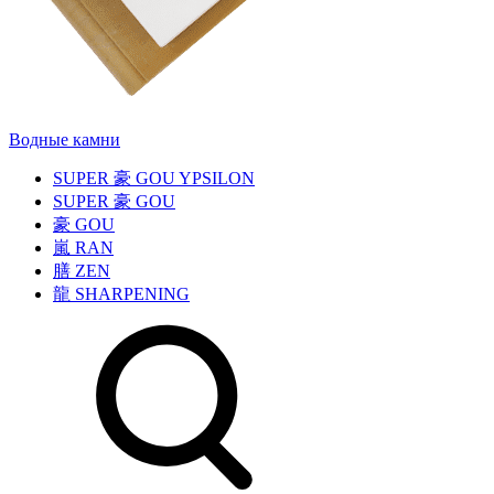
Водные камни
SUPER
豪
GOU YPSILON
SUPER
豪
GOU
豪
GOU
嵐
RAN
膳
ZEN
龍
SHARPENING