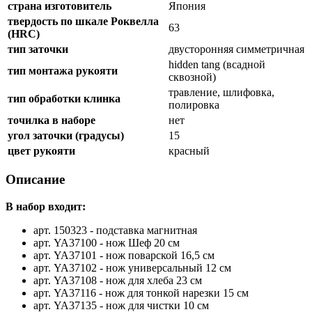
страна изготовитель
Япония
твердость по шкале Роквелла
63
(HRC)
тип заточки
двусторонняя симметричная
hidden tang (всадной
тип монтажа рукояти
сквозной)
травление, шлифовка,
тип обработки клинка
полировка
точилка в наборе
нет
угол заточки (градусы)
15
цвет рукояти
красный
Описание
В набор входит:
арт. 150323 - подставка магнитная
арт. YA37100 - нож Шеф 20 см
арт. YA37101 - нож поварской 16,5 см
арт. YA37102 - нож универсальный 12 см
арт. YA37108 - нож для хлеба 23 см
арт. YA37116 - нож для тонкой нарезки 15 см
арт. YA37135 - нож для чистки 10 см