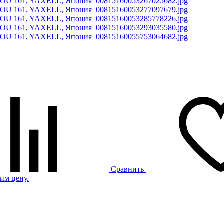
Сравнить
им цену.