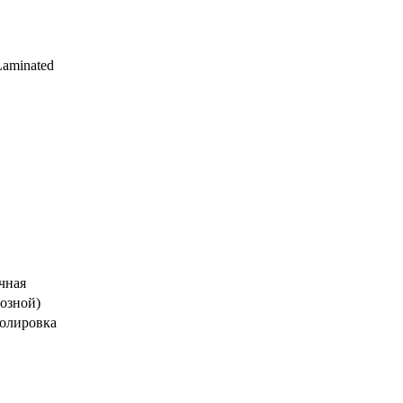
aminated
чная
возной)
полировка