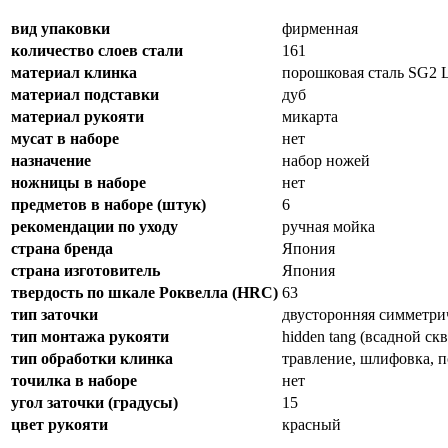
вид упаковки
фирменная
количество слоев стали
161
материал клинка
порошковая сталь SG2 L
материал подставки
дуб
материал рукояти
микарта
мусат в наборе
нет
назначение
набор ножей
ножницы в наборе
нет
предметов в наборе (штук)
6
рекомендации по уходу
ручная мойка
страна бренда
Япония
страна изготовитель
Япония
твердость по шкале Роквелла (HRC)
63
тип заточки
двусторонняя симметри
тип монтажа рукояти
hidden tang (всадной ск
тип обработки клинка
травление, шлифовка, 
точилка в наборе
нет
угол заточки (градусы)
15
цвет рукояти
красный